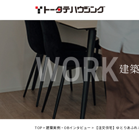
WORK
建
TOP
>
建築実例・OBインタビュー
>
【注文住宅】ゆとりあふれ