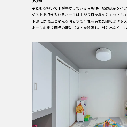
子どもを抱いて手が塞がっている時も便利な顔認証タイ
ゲストを招き入れるホールは上がり框を斜めにカットし
下部には演出と足元を照らす安全性を兼ねた間接照明を
ホールの飾り棚横の壁にポストを設置し、外に出なくて