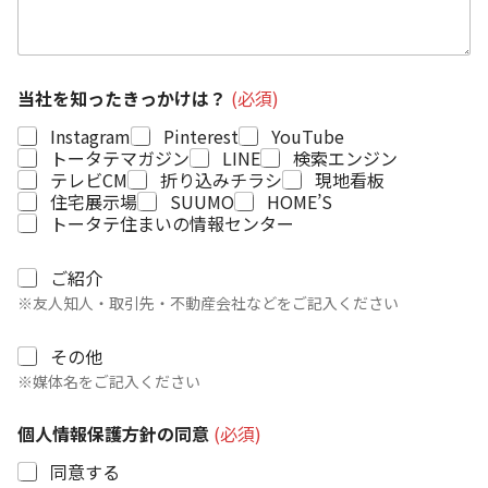
当社を知ったきっかけは？
(必須)
Instagram
Pinterest
YouTube
トータテマガジン
LINE
検索エンジン
テレビCM
折り込みチラシ
現地看板
住宅展示場
SUUMO
HOME’S
トータテ住まいの情報センター
ご
ご紹介
紹
※友人知人・取引先・不動産会社などをご記入ください
介
そ
その他
の
※媒体名をご記入ください
他
個人情報保護方針の同意
(必須)
同意する