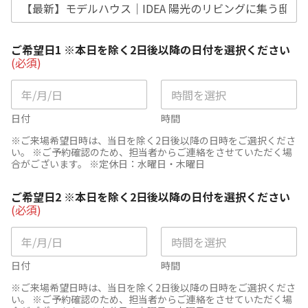
ご
ご希望日1 ※本日を除く2日後以降の日付を選択ください
計
(必須)
画
時
期
(
必
日付
時間
須
※ご来場希望日時は、当日を除く2日後以降の日時をご選択くださ
)
い。 ※ご予約確認のため、担当者からご連絡をさせていただく場
ご
合がございます。 ※定休日：水曜日・木曜日
紹
介
者
ご希望日2 ※本日を除く2日後以降の日付を選択ください
(必須)
日付
時間
※ご来場希望日時は、当日を除く2日後以降の日時をご選択くださ
い。 ※ご予約確認のため、担当者からご連絡をさせていただく場