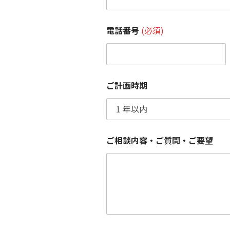
モ
電話番号
(必須)
デ
ル
ハ
ウ
ス
名
ご計画時期
ご
希
望
日
1
電
ご相談内容・ご質問・ご要望
話
番
号