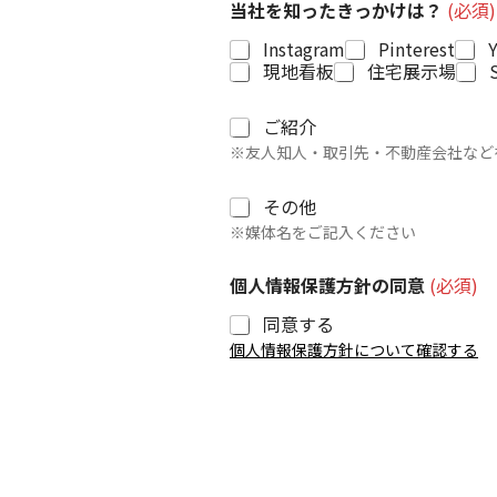
当社を知ったきっかけは？
(必須)
Instagram
Pinterest
現地看板
住宅展示場
ご
ご紹介
紹
※友人知人・取引先・不動産会社など
介
そ
その他
の
※媒体名をご記入ください
他
個人情報保護方針の同意
(必須)
同意する
個人情報保護方針について確認する