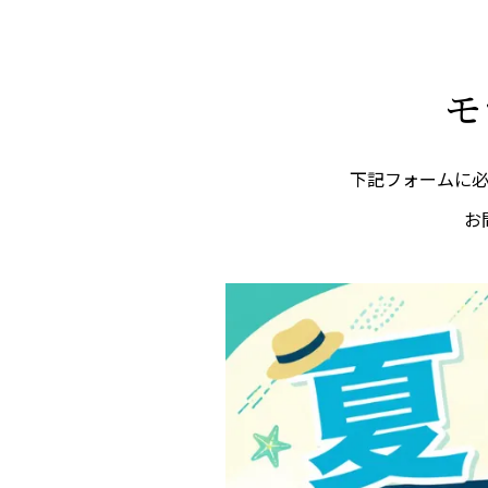
モ
下記フォームに
お