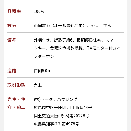
容積率
100%
設備
中国電力（オール電化住宅）、公共上下水
備考
外構付き、断熱等級6、長期優良住宅、スマー
トキー、食器洗浄機乾燥機、TVモニター付きイ
ンターホン
道路
西側6.0m
取引形態
売主
売主・仲
(株)トータテハウジング
介・施工
広島市中区千田町2丁目5番44号
国土交通大臣(特-5)第20228号
広島県知事(12)第4978号