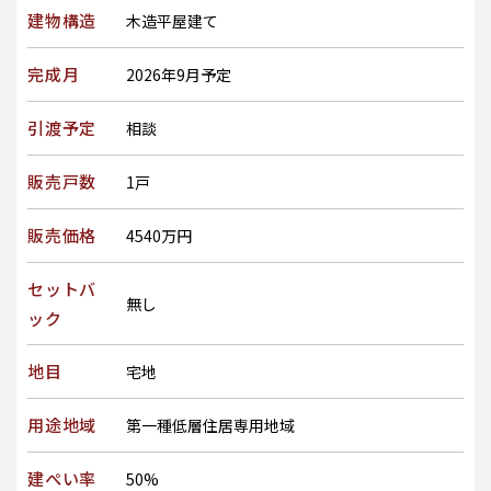
建物構造
木造平屋建て
完成月
2026年9月予定
引渡予定
相談
販売戸数
1戸
販売価格
4540万円
セットバ
無し
ック
地目
宅地
用途地域
第一種低層住居専用地域
建ぺい率
50%