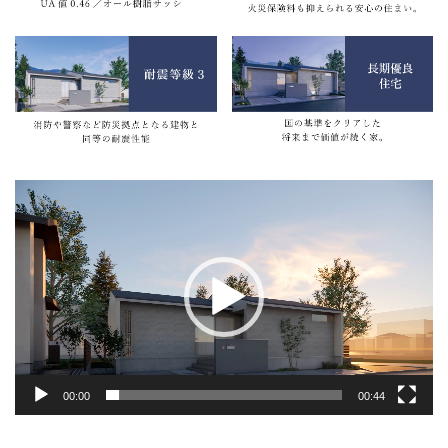
動
画
プ
レ
ー
ヤ
ー
00:00
00:44